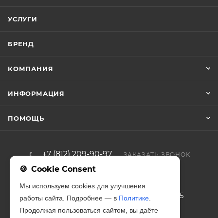
УСЛУГИ
БРЕНД
КОМПАНИЯ
ИНФОРМАЦИЯ
ПОМОЩЬ
+7 (812) 209-90-97
ЗАКАЗАТЬ ЗВОНОК
Cookie Consent
zakaz@iso-forta.ru
Мы используем cookies для улучшения
г. Санкт-Петербург, Благодатная, 65
работы сайта. Подробнее — в
Политике
.
Продолжая пользоваться сайтом, вы даёте